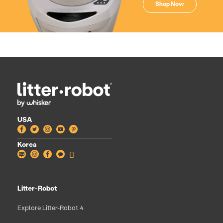
Shop Now
USA
Facebook
Twitter
Instagram
YouTube
Pinterest
Korea
Blog
Instagram
Facebook
Facebook
Shop
all
Litter-Robot
Explore Litter-Robot 4