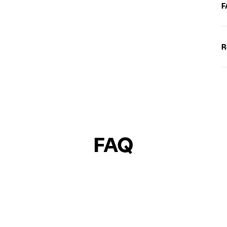
F
R
FAQ