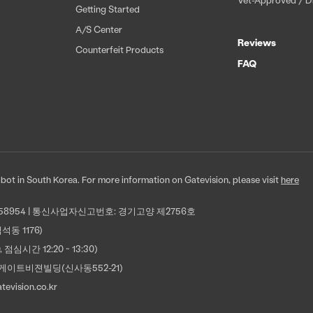
Getting Started
A/S Center
Reviews
Counterfeit Products
FAQ
-Robot in South Korea. For more information on Gatevision, please visit
here
-58954 | 통신사업자신고번호: 경기고양 제2756호
동 1176)
00, 점심시간 12:20 ~ 13:30)
게이트비젼빌딩(신사동552-21)
evision.co.kr