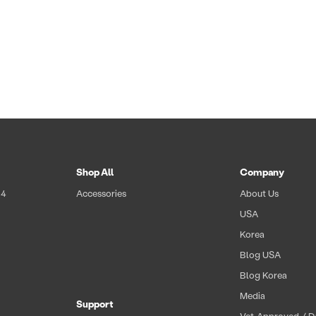
Shop All
Company
 4
Accessories
About Us
USA
Korea
Blog USA
Blog Korea
t
Media
Support
Vet-Approved / Dr