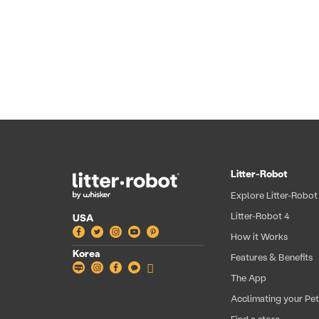
Litter-Robot
Explore Litter-Robot
Litter-Robot 4
USA
Facebook
Twitter
Instagram
YouTube
Pinterest
How it Works
Korea
Features & Benefits
Blog
Instagram
Facebook
Facebook
Shop
The App
all
Acclimating your Pe
Find a store