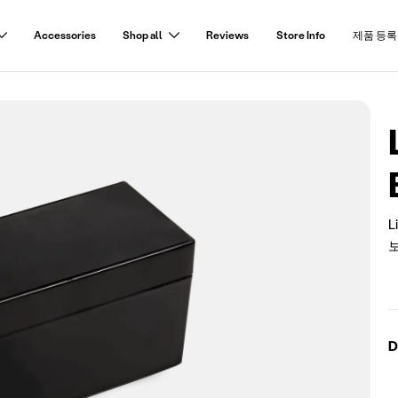
Accessories
Shop all
Reviews
Store Info
제품 등록
R
L
D