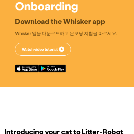
Onboarding
Download the Whisker app
Whisker 앱을 다운로드하고 온보딩 지침을 따르세요.
Watch video tutorial
Introducing your cat to Litter-Robot