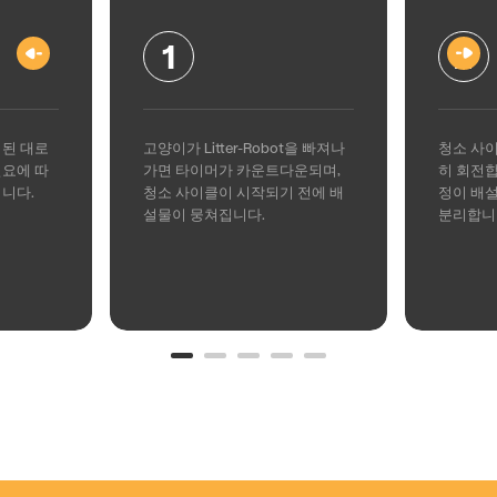
1
2
시된 대로
고양이가 Litter-Robot을 빠져나
청소 사이
필요에 따
가면 타이머가 카운트다운되며,
히 회전합
니다.
청소 사이클이 시작되기 전에 배
정이 배
설물이 뭉쳐집니다.
분리합니