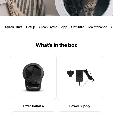
Quick Links
Setup
Clean Cycle
App
Cat Intro
Maintenance
C
What's in the box
Litter-Robot 4
Power Supply