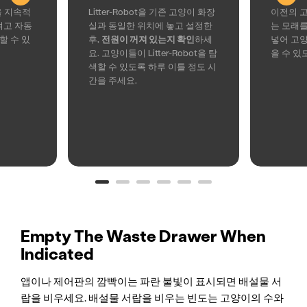
t을 지속적
Litter-Robot을 기존 고양이 화장
이전의 
켜고 자동
실과 동일한 위치에 놓고 설정한
는 모래를 
할 수 있
후,
전원이 꺼져 있는지 확인
하세
넣어 고
요. 고양이들이 Litter-Robot을 탐
을 수 있
색할 수 있도록 하루 이틀 정도 시
간을 주세요.
Empty The Waste Drawer When
Indicated
앱이나 제어판의 깜빡이는 파란 불빛이 표시되면 배설물 서
랍을 비우세요. 배설물 서랍을 비우는 빈도는 고양이의 수와